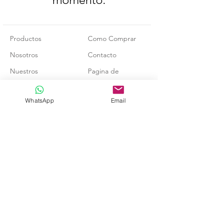
Productos
Como Comprar
Nosotros
Contacto
Nuestros
Pagina de
Carpinteros
Facebook
WhatsApp
Email
Página de
Instagram
Share
© 2020 por Crafted Juguetes Colombia