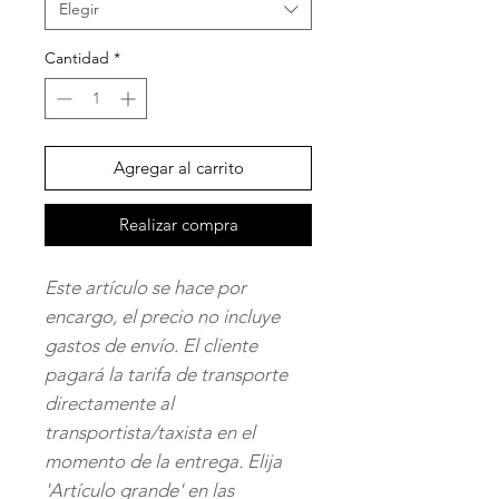
Elegir
Cantidad
*
Agregar al carrito
Realizar compra
Este artículo se hace por
encargo, el precio no incluye
gastos de envío. El cliente
pagará la tarifa de transporte
directamente al
transportista/taxista en el
momento de la entrega. Elija
'Artículo grande' en las