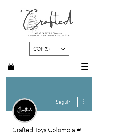
COP ($)
Más acciones
Seguir
Administrador
Crafted Toys Colombia